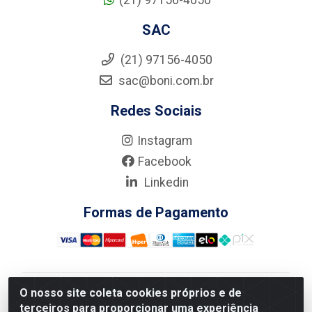
(21) 97156-4050
SAC
(21) 97156-4050
sac@boni.com.br
Redes Sociais
Instagram
Facebook
Linkedin
Formas de Pagamento
O nosso site coleta cookies próprios e de
Nova Boni Distribuidora de Material de Construção LTDA
terceiros para proporcionar uma experiência
- Rua Alice Tibiriçá, 330 - Vila Da Penha, Rio de