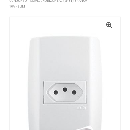
CONJUNTO TOMADA HORIZONTAL (2P+T) BRANCA
10A - SLIM