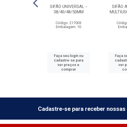
COPO UNIVERSAL
SIFÃO UNIVERSAL -
SIFÃO 
- 38/40/48/50MM
38/40/48/50MM
MULTIUS
digo: 217004
Código: 217003
Códig
balagem: 10
Embalagem: 10
Emba
 seu login ou
Faça seu login ou
Faça se
astre-se para
cadastre-se para
cadast
er preços e
ver preços e
ver 
comprar
comprar
co
Cadastre-se para receber nossas 