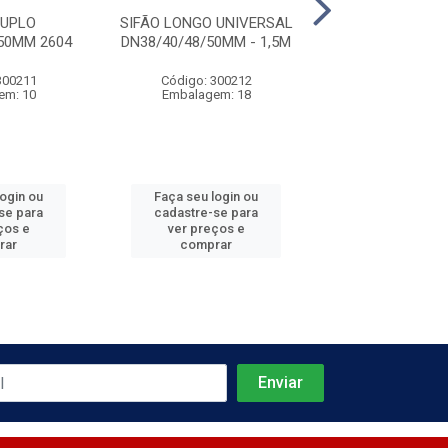
DUPLO
SIFÃO LONGO UNIVERSAL
SIFÃO COPO UN
50MM 2604
DN38/40/48/50MM - 1,5M
BRANCO - 38/40
300211
Código: 300212
Código: 217
em: 10
Embalagem: 18
Embalagem:
login ou
Faça seu login ou
Faça seu log
se para
cadastre-se para
cadastre-se 
ços e
ver preços e
ver preços
rar
comprar
comprar