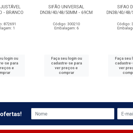
AJUSTÁVEL
SIFÃO UNIVERSAL
SIFAO 
O - BRANCO
DN38/40/48/50MM - 69CM
DN38/40/48/
o: 872691
Código: 300210
Código: 
lagem: 1
Embalagem: 6
Embalag
u login ou
Faça seu login ou
Faça seu 
re-se para
cadastre-se para
cadastre-
preços e
ver preços e
ver pre
mprar
comprar
comp
ofertas!