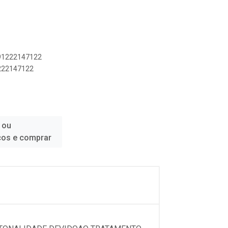
891222147122
1222147122
 ou
ços e comprar