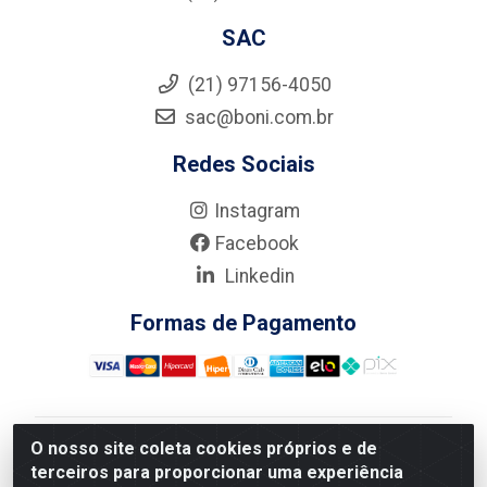
SAC
(21) 97156-4050
sac@boni.com.br
Redes Sociais
Instagram
Facebook
Linkedin
Formas de Pagamento
O nosso site coleta cookies próprios e de
Nova Boni Distribuidora de Material de Construção LTDA
terceiros para proporcionar uma experiência
- Rua Alice Tibiriçá, 330 - Vila Da Penha, Rio de