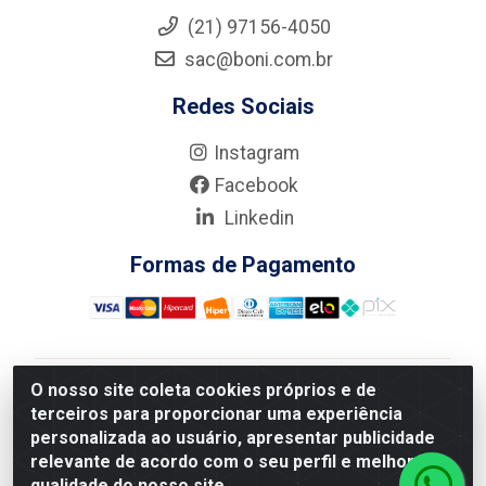
(21) 97156-4050
sac@boni.com.br
Redes Sociais
Instagram
Facebook
Linkedin
Formas de Pagamento
O nosso site coleta cookies próprios e de
Nova Boni Distribuidora de Material de Construção LTDA
terceiros para proporcionar uma experiência
- Rua Alice Tibiriçá, 330 - Vila Da Penha, Rio de
personalizada ao usuário, apresentar publicidade
Janeiro/RJ - CEP: 21.210-110 - CNPJ: 11.003.135/0001-
relevante de acordo com o seu perfil e melhorar a
27
qualidade do nosso site.