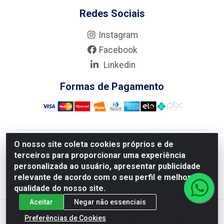
Redes Sociais
Instagram
Facebook
Linkedin
Formas de Pagamento
O nosso site coleta cookies próprios e de
Nova Boni Distribuidora de Material de Construção LTDA
terceiros para proporcionar uma experiência
- Rua Alice Tibiriçá, 330 - Vila Da Penha, Rio de
personalizada ao usuário, apresentar publicidade
Janeiro/RJ - CEP: 21.210-110 - CNPJ: 11.003.135/0001-
relevante de acordo com o seu perfil e melhorar a
27
qualidade do nosso site.
Aceitar
Negar não essenciais
Preferências de Cookies