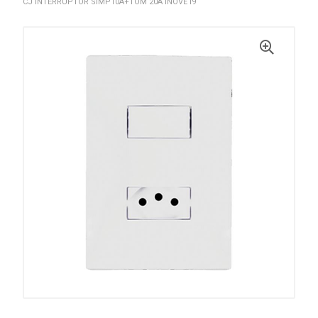
CJ INTERRUPTOR SIMP10A+TOM 20A INOVE I9