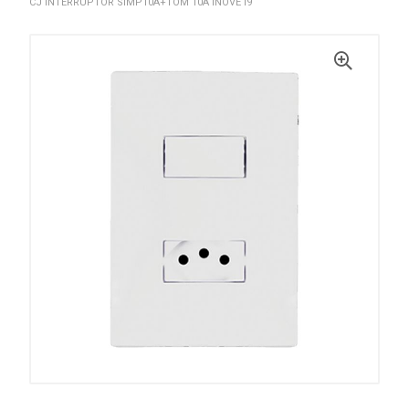
CJ INTERRUPTOR SIMP10A+TOM 10A INOVE I9