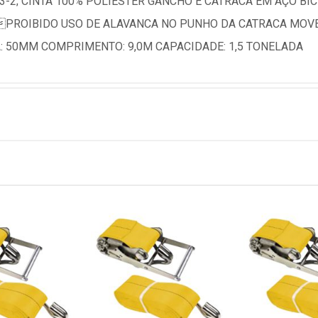
83-2; CINTA 100% POLIÉSTER GANCHO E CATRACA EM AÇO B
; PROIBIDO USO DE ALAVANCA NO PUNHO DA CATRACA MOV
: 50MM COMPRIMENTO: 9,0M CAPACIDADE: 1,5 TONELADA