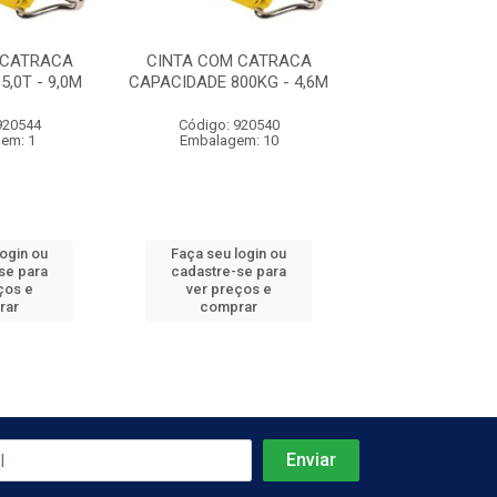
 CATRACA
CINTA COM CATRACA
CINTA COM C
,0T - 9,0M
CAPACIDADE 800KG - 4,6M
CAPACIDADE 1,5
920544
Código: 920540
Código: 920
em: 1
Embalagem: 10
Embalagem
login ou
Faça seu login ou
Faça seu log
se para
cadastre-se para
cadastre-se 
ços e
ver preços e
ver preços
rar
comprar
comprar