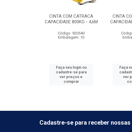
 COM CATRACA
CINTA COM CATRACA
CINTA C
ADE 5,0T - 9,0M
CAPACIDADE 800KG - 4,6M
CAPACIDAD
digo: 920544
Código: 920540
Códig
balagem: 1
Embalagem: 10
Emba
 seu login ou
Faça seu login ou
Faça se
astre-se para
cadastre-se para
cadast
er preços e
ver preços e
ver 
comprar
comprar
co
Cadastre-se para receber nossas 