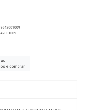
908642001009
8642001009
 ou
ços e comprar