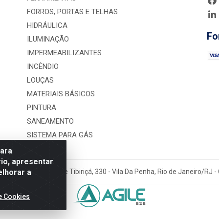
FORROS, PORTAS E TELHAS
HIDRÁULICA
Fo
ILUMINAÇÃO
IMPERMEABILIZANTES
INCÊNDIO
LOUÇAS
MATERIAIS BÁSICOS
PINTURA
SANEAMENTO
SISTEMA PARA GÁS
para
io, apresentar
elhorar a
rução LTDA - Rua Alice Tibiriçá, 330 - Vila Da Penha, Rio de Janeiro/RJ
e Cookies