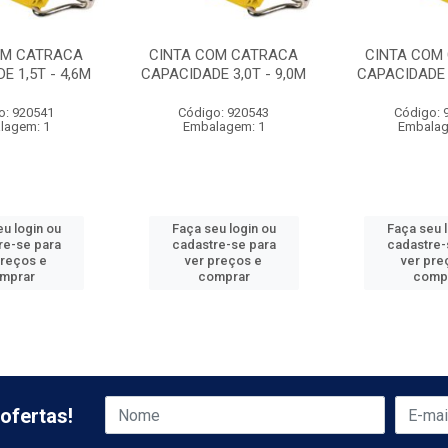
OM CATRACA
CINTA COM CATRACA
CINTA COM
E 1,5T - 4,6M
CAPACIDADE 3,0T - 9,0M
CAPACIDADE 5
o: 920541
Código: 920543
Código: 
lagem: 1
Embalagem: 1
Embalag
u login ou
Faça seu login ou
Faça seu 
re-se para
cadastre-se para
cadastre-
preços e
ver preços e
ver pre
mprar
comprar
comp
ofertas!