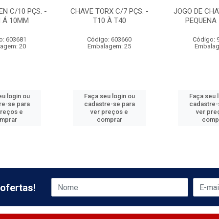
N C/10 PÇS. -
CHAVE TORX C/7 PÇS. -
JOGO DE CHA
M Á 10MM
T10 À T40
PEQUENA -
o: 603681
Código: 603660
Código: 
agem: 20
Embalagem: 25
Embalag
u login ou
Faça seu login ou
Faça seu 
re-se para
cadastre-se para
cadastre-
preços e
ver preços e
ver pre
mprar
comprar
comp
ofertas!