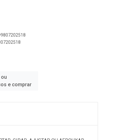
899807202518
9807202518
 ou
ços e comprar