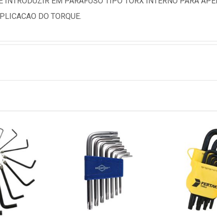
E INTRODUZIR EM PARAFUSO TIPO TORX INTERNO PARA APER
PLICACAO DO TORQUE.