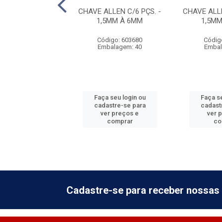
DE VIRAR FERRO
CHAVE ALLEN C/6 PÇS. -
CHAVE ALLE
1/4''
1,5MM À 6MM
1,5M
digo: 885313
Código: 603680
Códig
balagem: 6
Embalagem: 40
Embal
 seu login ou
Faça seu login ou
Faça se
astre-se para
cadastre-se para
cadast
er preços e
ver preços e
ver 
comprar
comprar
co
Cadastre-se para receber nossas 