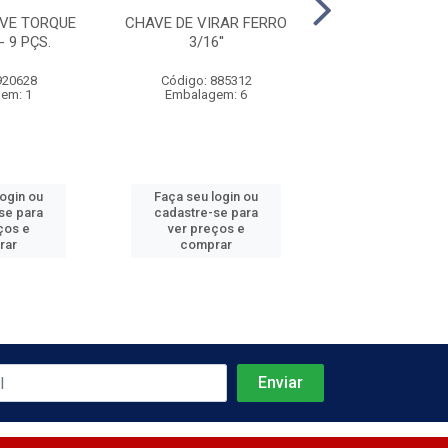
VE TORQUE
CHAVE DE VIRAR FERRO
CHAVE DE VIRA
 9 PÇS.
3/16''
1/4''
920628
Código: 885312
Código: 885
em: 1
Embalagem: 6
Embalagem
login ou
Faça seu login ou
Faça seu log
se para
cadastre-se para
cadastre-se 
ços e
ver preços e
ver preços
rar
comprar
comprar