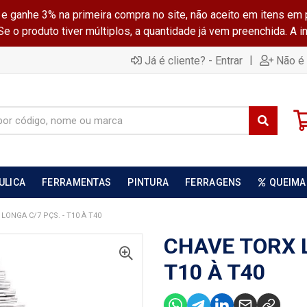
ganhe 3% na primeira compra no site, não aceito em itens em 
 o produto tiver múltiplos, a quantidade já vem preenchida. A 
|
Já é cliente? - Entrar
Não é 
ULICA
FERRAMENTAS
PINTURA
FERRAGENS
QUEIMA
LONGA C/7 PÇS. - T10 À T40
CHAVE TORX L
T10 À T40