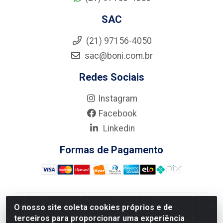
SAC
(21) 97156-4050
sac@boni.com.br
Redes Sociais
Instagram
Facebook
Linkedin
Formas de Pagamento
O nosso site coleta cookies próprios e de
Nova Boni Distribuidora de Material de Construção LTDA
terceiros para proporcionar uma experiência
- Rua Alice Tibiriçá, 330 - Vila Da Penha, Rio de