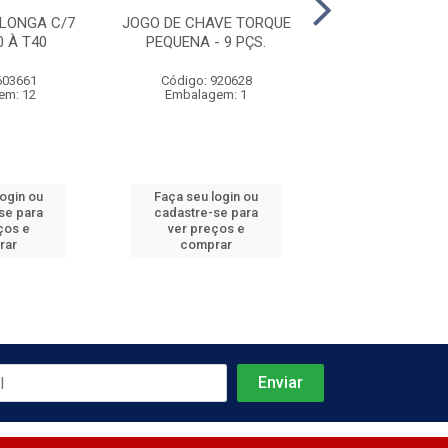
LONGA C/7
JOGO DE CHAVE TORQUE
CHAVE DE VIRA
0 À T40
PEQUENA - 9 PÇS.
3/16''
603661
Código: 920628
Código: 885
em: 12
Embalagem: 1
Embalagem
login ou
Faça seu login ou
Faça seu log
se para
cadastre-se para
cadastre-se 
ços e
ver preços e
ver preços
rar
comprar
comprar