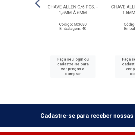
DE VIRAR FERRO
CHAVE ALLEN C/6 PÇS. -
CHAVE ALLE
3/16''
1,5MM À 6MM
1,5M
digo: 885312
Código: 603680
Códig
balagem: 6
Embalagem: 40
Embal
 seu login ou
Faça seu login ou
Faça se
astre-se para
cadastre-se para
cadast
er preços e
ver preços e
ver 
comprar
comprar
co
Cadastre-se para receber nossas 