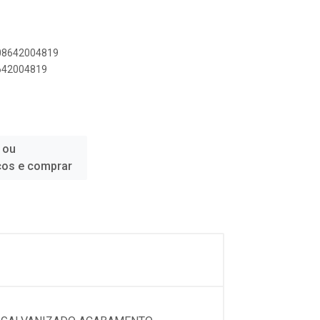
908642004819
8642004819
 ou
ços e comprar