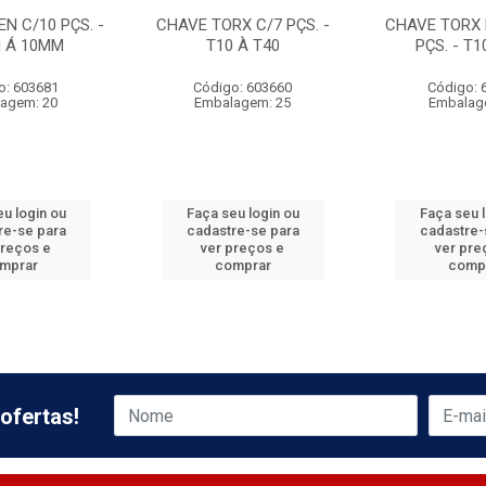
N C/10 PÇS. -
CHAVE TORX C/7 PÇS. -
CHAVE TORX 
M Á 10MM
T10 À T40
PÇS. - T1
o: 603681
Código: 603660
Código: 
agem: 20
Embalagem: 25
Embalag
u login ou
Faça seu login ou
Faça seu 
re-se para
cadastre-se para
cadastre-
preços e
ver preços e
ver pre
mprar
comprar
comp
ofertas!