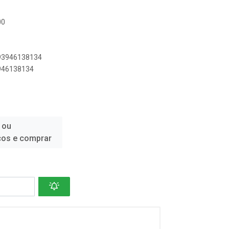
00
893946138134
3946138134
 ou
ços e comprar