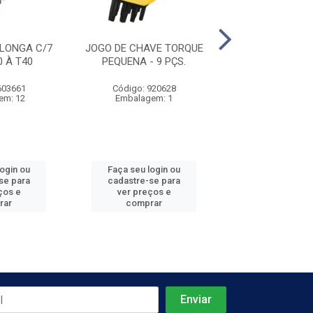
LONGA C/7
JOGO DE CHAVE TORQUE
CHAVE DE VIRA
0 À T40
PEQUENA - 9 PÇS.
3/16''
603661
Código: 920628
Código: 885
em: 12
Embalagem: 1
Embalagem
login ou
Faça seu login ou
Faça seu log
se para
cadastre-se para
cadastre-se 
ços e
ver preços e
ver preços
rar
comprar
comprar