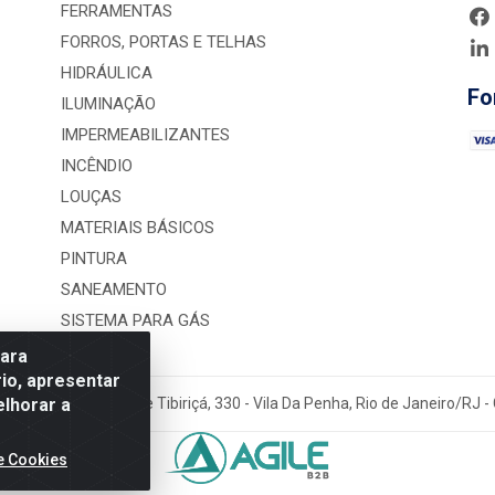
FERRAMENTAS
FORROS, PORTAS E TELHAS
HIDRÁULICA
Fo
ILUMINAÇÃO
IMPERMEABILIZANTES
INCÊNDIO
LOUÇAS
MATERIAIS BÁSICOS
PINTURA
SANEAMENTO
SISTEMA PARA GÁS
para
io, apresentar
elhorar a
rução LTDA - Rua Alice Tibiriçá, 330 - Vila Da Penha, Rio de Janeiro/RJ
e Cookies