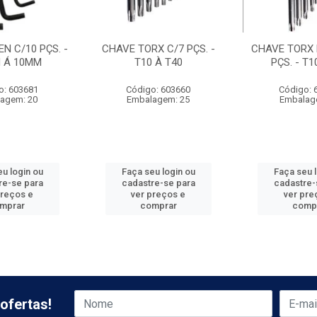
N C/10 PÇS. -
CHAVE TORX C/7 PÇS. -
CHAVE TORX 
M Á 10MM
T10 À T40
PÇS. - T1
o: 603681
Código: 603660
Código: 
agem: 20
Embalagem: 25
Embalag
u login ou
Faça seu login ou
Faça seu 
re-se para
cadastre-se para
cadastre-
preços e
ver preços e
ver pre
mprar
comprar
comp
ofertas!