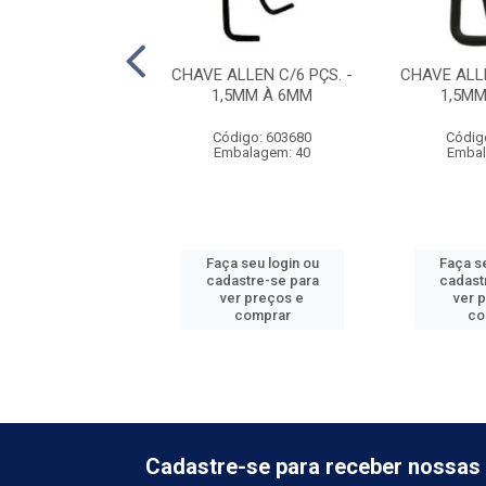
DE VIRAR FERRO
CHAVE ALLEN C/6 PÇS. -
CHAVE ALLE
3/16''
1,5MM À 6MM
1,5M
digo: 885312
Código: 603680
Códig
balagem: 6
Embalagem: 40
Embal
 seu login ou
Faça seu login ou
Faça se
astre-se para
cadastre-se para
cadast
er preços e
ver preços e
ver 
comprar
comprar
co
Cadastre-se para receber nossas 