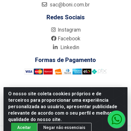
sac@boni.com.br
Redes Sociais
Instagram
Facebook
Linkedin
Formas de Pagamento
O nosso site coleta cookies próprios e de
Nova Boni Distribuidora de Material de Construção LTDA
terceiros para proporcionar uma experiência
- Rua Alice Tibiriçá, 330 - Vila Da Penha, Rio de
personalizada ao usuário, apresentar publicidade
Janeiro/RJ - CEP: 21.210-110 - CNPJ: 11.003.135/0001-
relevante de acordo com o seu perfil e melhorar a
27
qualidade do nosso site.
Aceitar
Negar não essenciais