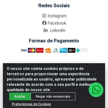
Redes Sociais
Instagram
Facebook
Linkedin
Formas de Pagamento
O nosso site coleta cookies próprios e de
Nova Boni Distribuidora de Material de Construção LTDA
terceiros para proporcionar uma experiência
- Rua Alice Tibiriçá, 330 - Vila Da Penha, Rio de
personalizada ao usuário, apresentar publicidade
Janeiro/RJ - CEP: 21.210-110 - CNPJ: 11.003.135/0001-
relevante de acordo com o seu perfil e melhorar a
27
qualidade do nosso site.
Aceitar
Negar não essenciais
Preferências de Cookies