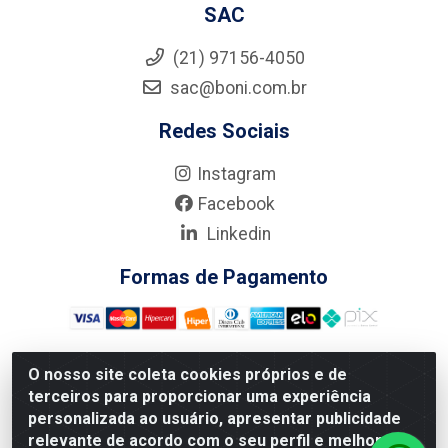
SAC
(21) 97156-4050
sac@boni.com.br
Redes Sociais
Instagram
Facebook
Linkedin
Formas de Pagamento
O nosso site coleta cookies próprios e de
terceiros para proporcionar uma experiência
Nova Boni Distribuidora de Material de Construção LTDA - Rua
personalizada ao usuário, apresentar publicidade
Alice Tibiriçá, 330 - Vila Da Penha, Rio de Janeiro/RJ - CEP:
relevante de acordo com o seu perfil e melhorar a
21.210-110 - CNPJ: 11.003.135/0001-27