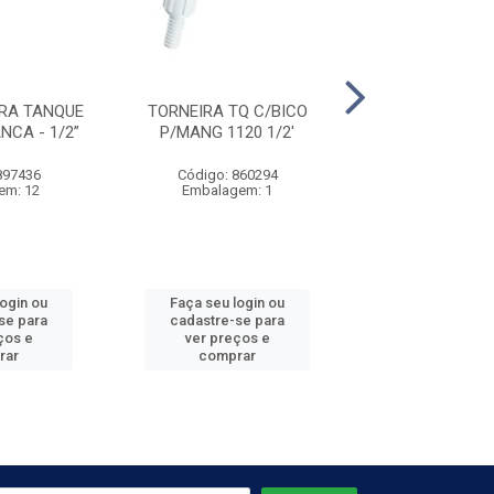
RA TANQUE
TORNEIRA TQ C/BICO
BICO P/TORNEIR
NCA - 1/2”
P/MANG 1120 1/2'
1/2” ZAM
897436
Código: 860294
Código: 581
em: 12
Embalagem: 1
Embalagem:
login ou
Faça seu login ou
Faça seu log
se para
cadastre-se para
cadastre-se 
ços e
ver preços e
ver preços
rar
comprar
comprar