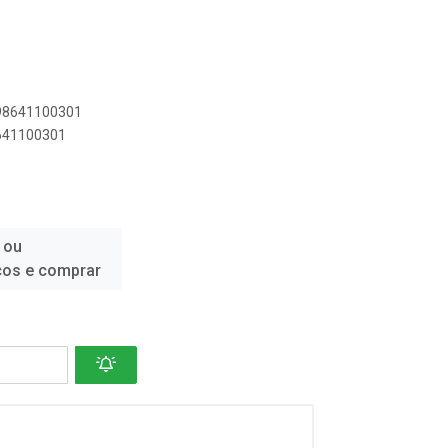
898641100301
8641100301
 ou
ços e comprar