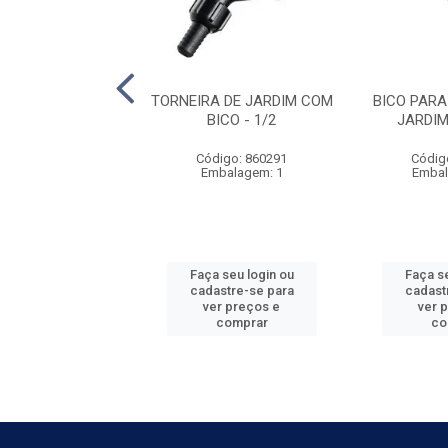
TORNEIRA 1/2'X
TORNEIRA DE JARDIM COM
BICO PARA
/2” ZAMAC
BICO - 1/2
JARDI
digo: 581552
Código: 860291
Códig
balagem: 12
Embalagem: 1
Embal
 seu login ou
Faça seu login ou
Faça se
astre-se para
cadastre-se para
cadast
er preços e
ver preços e
ver 
comprar
comprar
co