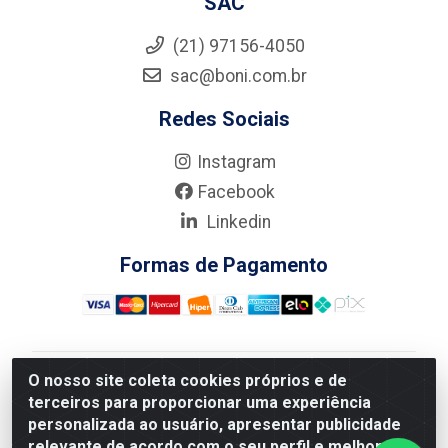
SAC
(21) 97156-4050
sac@boni.com.br
Redes Sociais
Instagram
Facebook
Linkedin
Formas de Pagamento
O nosso site coleta cookies próprios e de
Nova Boni Distribuidora de Material de Construção LTDA
terceiros para proporcionar uma experiência
- Rua Alice Tibiriçá, 330 - Vila Da Penha, Rio de
personalizada ao usuário, apresentar publicidade
Janeiro/RJ - CEP: 21.210-110 - CNPJ: 11.003.135/0001-
relevante de acordo com o seu perfil e melhorar a
27