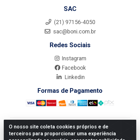
SAC
(21) 97156-4050
sac@boni.com.br
Redes Sociais
Instagram
Facebook
Linkedin
Formas de Pagamento
O nosso site coleta cookies próprios e de
Nova Boni Distribuidora de Material de Construção LTDA
terceiros para proporcionar uma experiência
- Rua Alice Tibiriçá, 330 - Vila Da Penha, Rio de