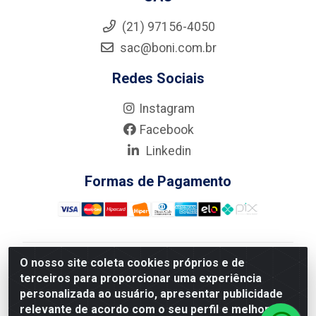
(21) 97156-4050
sac@boni.com.br
Redes Sociais
Instagram
Facebook
Linkedin
Formas de Pagamento
O nosso site coleta cookies próprios e de
Nova Boni Distribuidora de Material de Construção LTDA
terceiros para proporcionar uma experiência
- Rua Alice Tibiriçá, 330 - Vila Da Penha, Rio de
personalizada ao usuário, apresentar publicidade
Janeiro/RJ - CEP: 21.210-110 - CNPJ: 11.003.135/0001-
relevante de acordo com o seu perfil e melhorar a
27