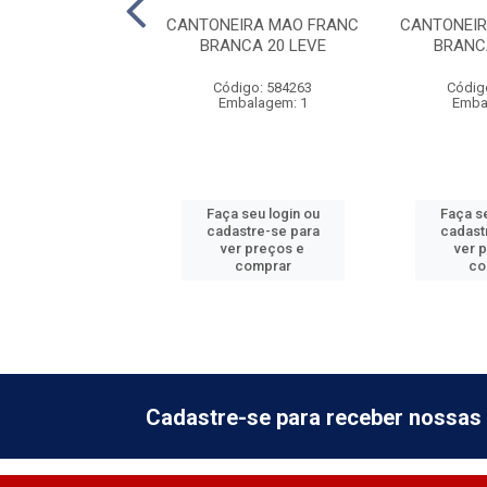
EIRA P/CORTINA
CANTONEIRA MAO FRANC
CANTONEIR
 LEVE 4X4 CM
BRANCA 20 LEVE
BRANC
digo: 584269
Código: 584263
Códig
balagem: 1
Embalagem: 1
Emba
 seu login ou
Faça seu login ou
Faça se
astre-se para
cadastre-se para
cadast
er preços e
ver preços e
ver 
comprar
comprar
co
Cadastre-se para receber nossas 