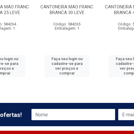
A MAO FRANC
CANTONEIRA MAO FRANC
CANTONEIRA 
A 25 LEVE
BRANCA 30 LEVE
BRANCA 4
o: 584264
Código: 584265
Código: 
lagem: 1
Embalagem: 1
Embalag
u login ou
Faça seu login ou
Faça seu 
re-se para
cadastre-se para
cadastre-
preços e
ver preços e
ver pre
mprar
comprar
comp
ofertas!