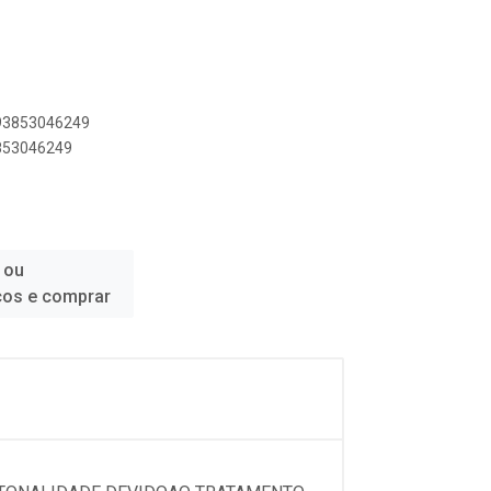
893853046249
3853046249
 ou
ços e comprar