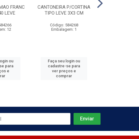
MAO FRANC
CANTONEIRA P/CORTINA
CANTONEIRA P/
0 LEVE
TIPO LEVE 3X3 CM
TIPO LEVE 4
584266
Código: 584268
Código: 584
em: 12
Embalagem: 1
Embalagem
login ou
Faça seu login ou
Faça seu log
se para
cadastre-se para
cadastre-se 
ços e
ver preços e
ver preços
rar
comprar
comprar