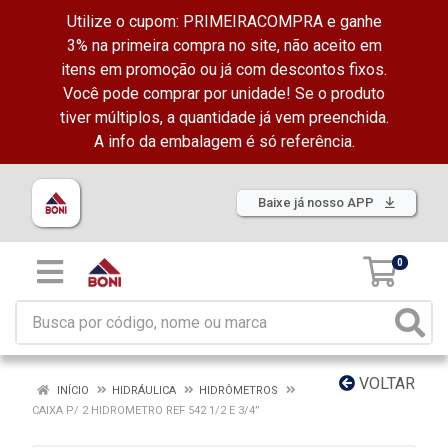
Utilize o cupom: PRIMEIRACOMPRA e ganhe
3% na primeira compra no site, não aceito em
itens em promoção ou já com descontos fixos.
Você pode comprar por unidade! Se o produto
tiver múltiplos, a quantidade já vem preenchida.
A info da embalagem é só referência.
Baixe já nosso APP
0
VOLTAR
INÍCIO
HIDRÁULICA
HIDRÔMETROS
CAIXA P/ 2 HIDROMETRO REF 542 1/2 E 3/4”