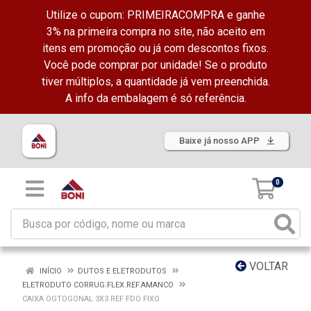
Utilize o cupom: PRIMEIRACOMPRA e ganhe
3% na primeira compra no site, não aceito em
itens em promoção ou já com descontos fixos.
Você pode comprar por unidade! Se o produto
tiver múltiplos, a quantidade já vem preenchida.
A info da embalagem é só referência.
Baixe já nosso APP
0
VOLTAR
INÍCIO
DUTOS E ELETRODUTOS
ELETRODUTO CORRUG.FLEX.REF.AMANCO
CAIXA OGTOGONAL 3X3 REF FDO FIXO