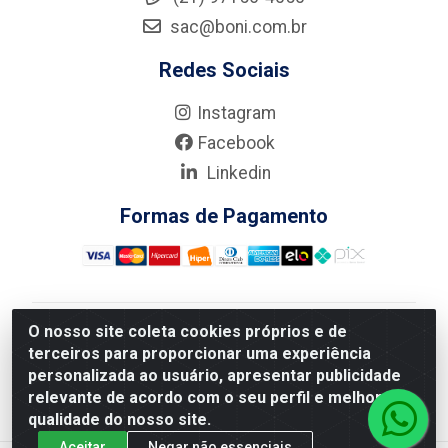
sac@boni.com.br
Redes Sociais
Instagram
Facebook
Linkedin
Formas de Pagamento
O nosso site coleta cookies próprios e de
Nova Boni Distribuidora de Material de Construção LTDA
terceiros para proporcionar uma experiência
- Rua Alice Tibiriçá, 330 - Vila Da Penha, Rio de
personalizada ao usuário, apresentar publicidade
Janeiro/RJ - CEP: 21.210-110 - CNPJ: 11.003.135/0001-
relevante de acordo com o seu perfil e melhorar a
27
qualidade do nosso site.
Aceitar
Negar não essenciais