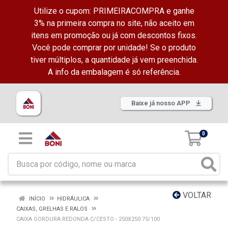
Utilize o cupom: PRIMEIRACOMPRA e ganhe
3% na primeira compra no site, não aceito em
itens em promoção ou já com descontos fixos.
Você pode comprar por unidade! Se o produto
tiver múltiplos, a quantidade já vem preenchida.
A info da embalagem é só referência.
Baixe já nosso APP
0
VOLTAR
INÍCIO
HIDRÁULICA
CAIXAS, GRELHAS E RALOS
CAIXA GORDURA REDONDA C/CESTO - 250X250 75/100