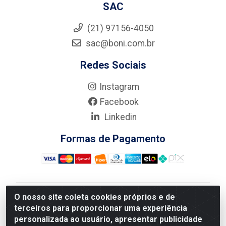
SAC
(21) 97156-4050
sac@boni.com.br
Redes Sociais
Instagram
Facebook
Linkedin
Formas de Pagamento
O nosso site coleta cookies próprios e de
Nova Boni Distribuidora de Material de Construção LTDA
terceiros para proporcionar uma experiência
- Rua Alice Tibiriçá, 330 - Vila Da Penha, Rio de
personalizada ao usuário, apresentar publicidade
Janeiro/RJ - CEP: 21.210-110 - CNPJ: 11.003.135/0001-