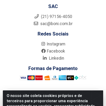
SAC
(21) 97156-4050
sac@boni.com.br
Redes Sociais
Instagram
Facebook
Linkedin
Formas de Pagamento
O nosso site coleta cookies próprios e de
Nova Boni Distribuidora de Material de Construção LTDA
terceiros para proporcionar uma experiência
- Rua Alice Tibiriçá, 330 - Vila Da Penha, Rio de