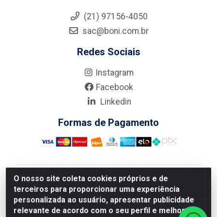
(21) 97156-4050
sac@boni.com.br
Redes Sociais
Instagram
Facebook
Linkedin
Formas de Pagamento
O nosso site coleta cookies próprios e de
Nova Boni Distribuidora de Material de Construção LTDA
terceiros para proporcionar uma experiência
- Rua Alice Tibiriçá, 330 - Vila Da Penha, Rio de
personalizada ao usuário, apresentar publicidade
Janeiro/RJ - CEP: 21.210-110 - CNPJ: 11.003.135/0001-
relevante de acordo com o seu perfil e melhorar a
27