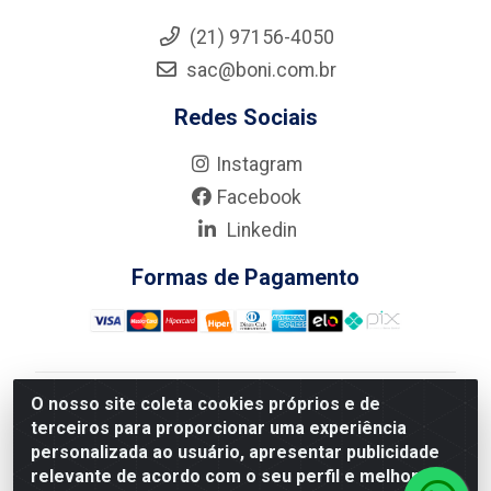
(21) 97156-4050
sac@boni.com.br
Redes Sociais
Instagram
Facebook
Linkedin
Formas de Pagamento
O nosso site coleta cookies próprios e de
Nova Boni Distribuidora de Material de Construção LTDA
terceiros para proporcionar uma experiência
- Rua Alice Tibiriçá, 330 - Vila Da Penha, Rio de
personalizada ao usuário, apresentar publicidade
Janeiro/RJ - CEP: 21.210-110 - CNPJ: 11.003.135/0001-
relevante de acordo com o seu perfil e melhorar a
27