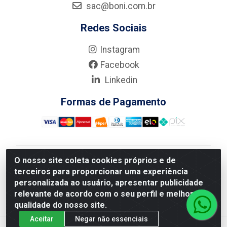
sac@boni.com.br
Redes Sociais
Instagram
Facebook
Linkedin
Formas de Pagamento
O nosso site coleta cookies próprios e de
Nova Boni Distribuidora de Material de Construção LTDA
terceiros para proporcionar uma experiência
- Rua Alice Tibiriçá, 330 - Vila Da Penha, Rio de
personalizada ao usuário, apresentar publicidade
Janeiro/RJ - CEP: 21.210-110 - CNPJ: 11.003.135/0001-
relevante de acordo com o seu perfil e melhorar a
27
qualidade do nosso site.
Aceitar
Negar não essenciais