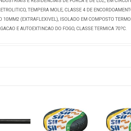
USTRIAIS E RESIDENCIAIS DE FORCA E DE LUZ, EM CIRCUI
LETROLITICO, TEMPERA MOLE, CLASSE 4 DE ENCORDOAMENT
 10MM2 (EXTRAFLEXIVEL), ISOLADO EM COMPOSTO TERMOPA
GACAO E AUTOEXTINCAO DO FOGO, CLASSE TERMICA 70?C.