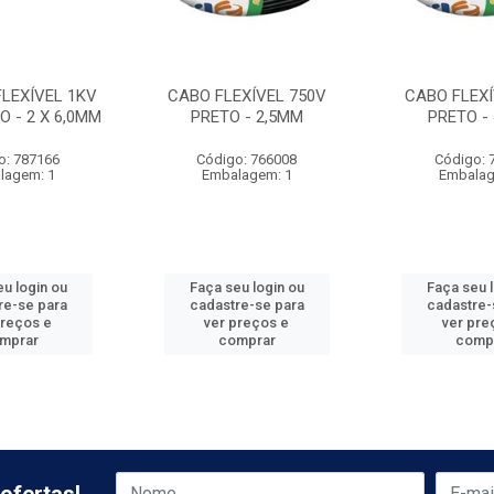
FLEXÍVEL 1KV
CABO FLEXÍVEL 750V
CABO FLEXÍ
O - 2 X 6,0MM
PRETO - 2,5MM
PRETO -
o: 787166
Código: 766008
Código: 
lagem: 1
Embalagem: 1
Embalag
u login ou
Faça seu login ou
Faça seu 
re-se para
cadastre-se para
cadastre-
preços e
ver preços e
ver pre
mprar
comprar
comp