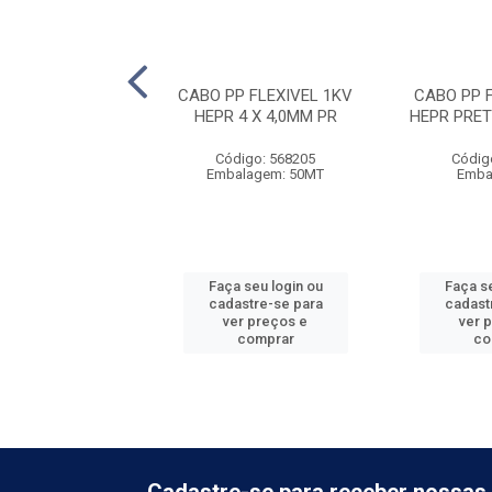
FLEXÍVEL 750V
CABO PP FLEXIVEL 1KV
CABO PP 
TO - 6,0MM
HEPR 4 X 4,0MM PR
HEPR PRET
digo: 766030
Código: 568205
Códig
balagem: 1
Embalagem: 50MT
Emba
 seu login ou
Faça seu login ou
Faça se
astre-se para
cadastre-se para
cadast
er preços e
ver preços e
ver 
comprar
comprar
co