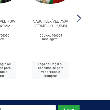
VEL 750V
CABO FLEXÍVEL 750V
CABO FLEXÍVE
 4,0MM
VERMELHO - 2,5MM
PRETO - 6
766020
Código: 766005
Código: 766
em: 1
Embalagem: 1
Embalagem
login ou
Faça seu login ou
Faça seu log
se para
cadastre-se para
cadastre-se 
ços e
ver preços e
ver preços
rar
comprar
comprar