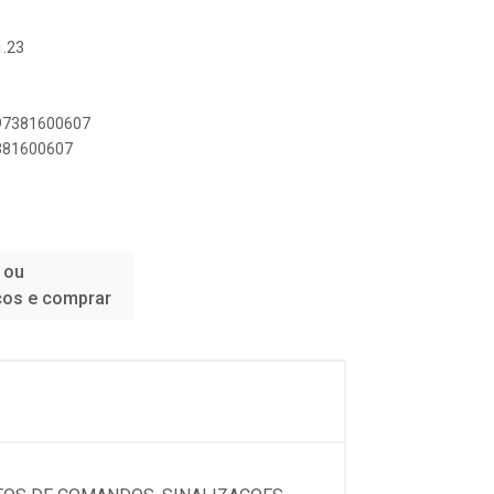
1.23
897381600607
7381600607
 ou
ços e comprar