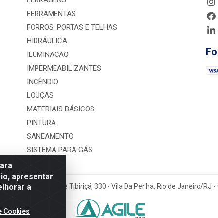
FERRAGENS
FERRAMENTAS
FORROS, PORTAS E TELHAS
HIDRÁULICA
Fo
ILUMINAÇÃO
IMPERMEABILIZANTES
INCÊNDIO
LOUÇAS
MATERIAIS BÁSICOS
PINTURA
SANEAMENTO
SISTEMA PARA GÁS
para
io, apresentar
elhorar a
rução LTDA - Rua Alice Tibiriçá, 330 - Vila Da Penha, Rio de Janeiro/RJ
e Cookies