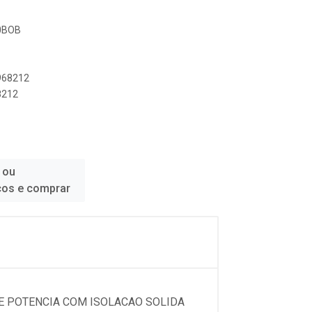
00BOB
8968212
8212
 ou
ços e comprar
DE POTENCIA COM ISOLACAO SOLIDA