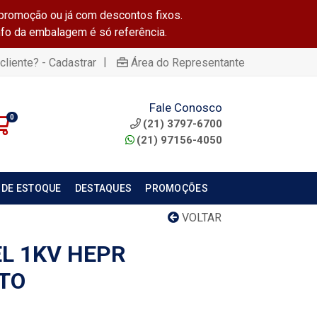
promoção ou já com descontos fixos.
info da embalagem é só referência.
|
cliente? - Cadastrar
Área do Representante
Fale Conosco
0
(21) 3797-6700
(21) 97156-4050
 DE ESTOQUE
DESTAQUES
PROMOÇÕES
VOLTAR
EL 1KV HEPR
TO