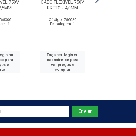
VEL 750V
CABO FLEXÍVEL 750V
CABO FLEXÍVE
2,5MM
PRETO - 4,0MM
VERMELHO - 
766006
Código: 766020
Código: 766
em: 1
Embalagem: 1
Embalagem
login ou
Faça seu login ou
Faça seu log
se para
cadastre-se para
cadastre-se 
ços e
ver preços e
ver preços
rar
comprar
comprar