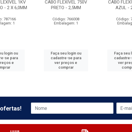
FLEXÍVEL 1KV
CABO FLEXÍVEL 750V
CABO FLEXÍ
O - 2 X 6,0MM
PRETO - 2,5MM
AZUL - 
o: 787166
Código: 766008
Código: 
lagem: 1
Embalagem: 1
Embalag
u login ou
Faça seu login ou
Faça seu 
re-se para
cadastre-se para
cadastre-
preços e
ver preços e
ver pre
mprar
comprar
comp
ofertas!