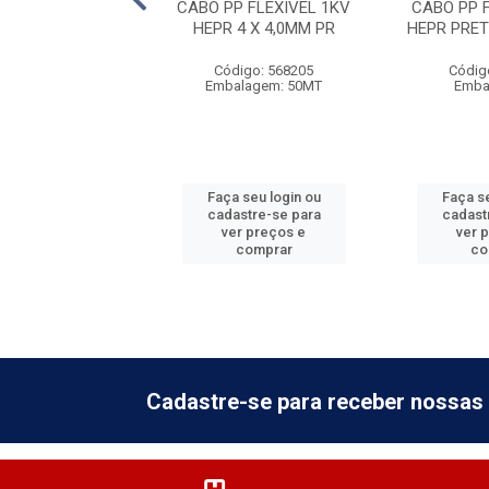
FLEXÍVEL 750V
CABO PP FLEXIVEL 1KV
CABO PP 
ELHO - 2,5MM
HEPR 4 X 4,0MM PR
HEPR PRET
digo: 766005
Código: 568205
Códig
balagem: 1
Embalagem: 50MT
Emba
 seu login ou
Faça seu login ou
Faça se
astre-se para
cadastre-se para
cadast
er preços e
ver preços e
ver 
comprar
comprar
co
Cadastre-se para receber nossas 