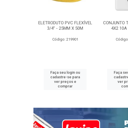
INTERRUPTOR
ELETRODUTO PVC FLEXÍVEL
CONJUNTO 
 TOMADA 2P+T
3/4” - 25MM X 50M
4X2 10A
 STYLUS
Código: 219901
Código
: 639085
u login ou
Faça seu login ou
Faça seu
e-se para
cadastre-se para
cadastr
reços e
ver preços e
ver p
mprar
comprar
com