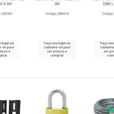
M X 6M
3M
5580 L
: 202525
Código: 884519
Código:
 login ou
Faça seu login ou
Faça seu
e-se para
cadastre-se para
cadastre
reços e
ver preços e
ver pr
prar
comprar
com