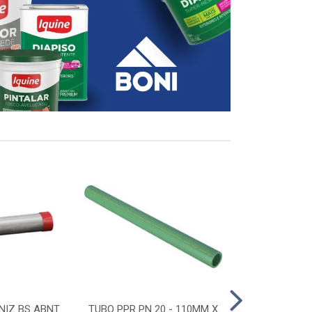
NIZ BS ABNT
TUBO PPR PN 20 - 110MM X
CONECTOR D