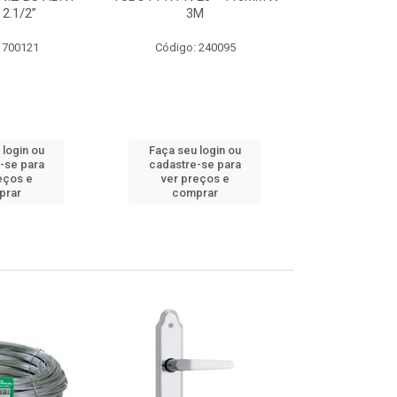
 2.1/2”
3M
SUPER CPVC 
 700121
Código: 240095
Código:
 login ou
Faça seu login ou
Faça seu 
-se para
cadastre-se para
cadastre
eços e
ver preços e
ver pr
prar
comprar
comp