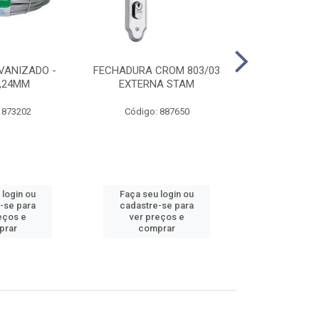
VANIZADO -
FECHADURA CROM 803/03
ABRAÇADE
1,24MM
EXTERNA STAM
GALVANIZA
 873202
Código: 887650
Código:
 login ou
Faça seu login ou
Faça seu 
-se para
cadastre-se para
cadastre
eços e
ver preços e
ver pr
prar
comprar
comp