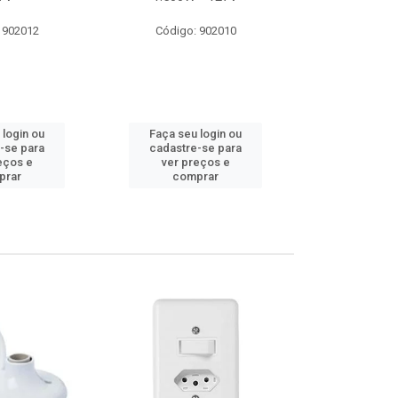
 902012
Código: 902010
Código:
 login ou
Faça seu login ou
Faça seu 
-se para
cadastre-se para
cadastre
eços e
ver preços e
ver pr
prar
comprar
comp