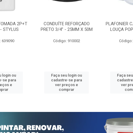
TOMADA 2P+T
CONDUÍTE REFORÇADO
PLAFONIER C
 - STYLUS
PRETO 3/4” - 25MM X 50M
LOUÇA POP
: 639090
Código: 910002
Código:
 login ou
Faça seu login ou
Faça seu
e-se para
cadastre-se para
cadastre
reços e
ver preços e
ver pr
prar
comprar
com