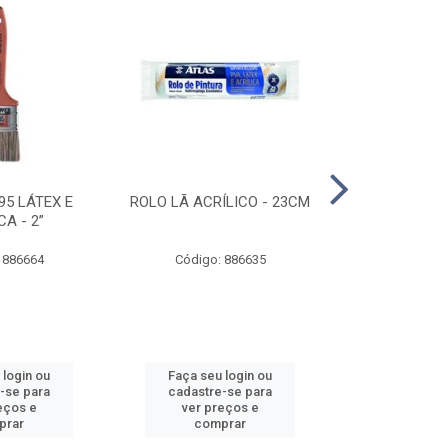
95 LÁTEX E
ROLO LÃ ACRÍLICO - 23CM
ROLO DE 
CA - 2”
ANTIRESPIN
 886664
Código: 886635
Código:
 login ou
Faça seu login ou
Faça seu 
-se para
cadastre-se para
cadastre
eços e
ver preços e
ver pr
prar
comprar
comp