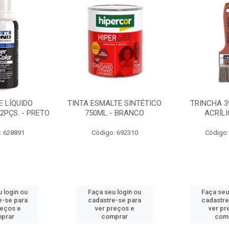
 LÍQUIDO
TINTA ESMALTE SINTÉTICO
TRINCHA 3
2PÇS. - PRETO
750ML - BRANCO
ACRÍLI
: 628891
Código: 692310
Código:
 login ou
Faça seu login ou
Faça seu
e-se para
cadastre-se para
cadastre
reços e
ver preços e
ver pr
prar
comprar
com