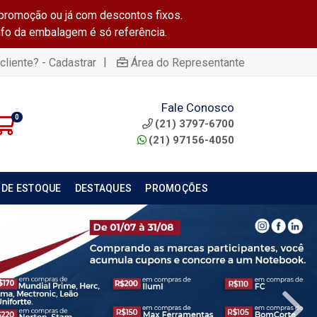
promoção ou já com descontos fixos.
info da embalagem é só referência.
|
cliente? - Cadastrar
Área do Representante
Fale Conosco
0
(21) 3797-6700
(21) 97156-4050
 DE ESTOQUE
DESTAQUES
PROMOÇÕES