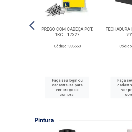
EIRA COPO
PREGO COM CABEÇA PCT.
FECHADURA 
ZADA 3/4''
1KG - 17X27
- 70
: 860036
Código: 885560
Código
u login ou
Faça seu login ou
Faça seu
e-se para
cadastre-se para
cadastr
reços e
ver preços e
ver p
mprar
comprar
com
Pintura