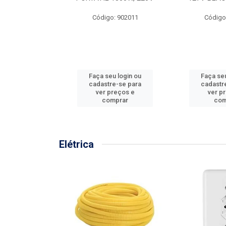
57MM
Código: 902011
Código
: 902001
u login ou
Faça seu login ou
Faça seu
e-se para
cadastre-se para
cadastr
reços e
ver preços e
ver p
mprar
comprar
com
Elétrica