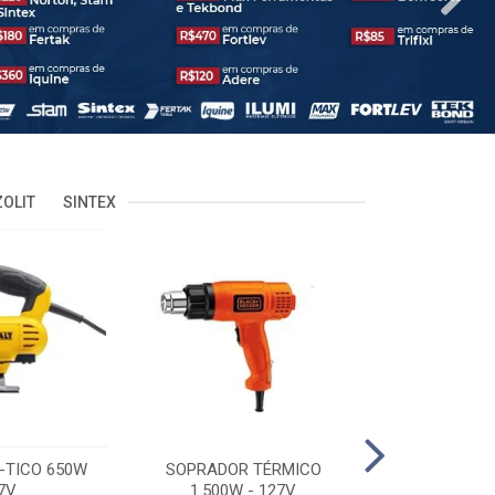
OLIT
SINTEX
-TICO 650W
SOPRADOR TÉRMICO
POLITRIZ 5'
7V
1.500W - 127V
C/MALA 