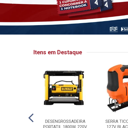
Itens em Destaque
HATA PARA
DESENGROSSADEIRA
SERRA TIC
 6.1/8” X 1”
PORTATIL 1800W, 220V
127V BLAC