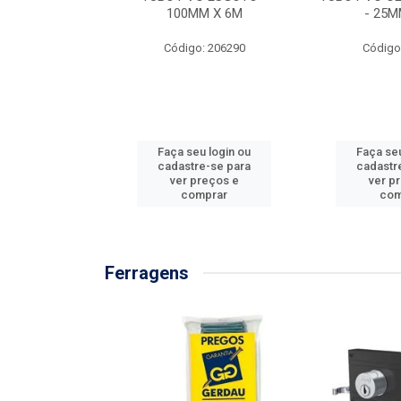
/3M
100MM X 6M
- 25M
: 897576
Código: 206290
Código
u login ou
Faça seu login ou
Faça seu
e-se para
cadastre-se para
cadastr
reços e
ver preços e
ver p
mprar
comprar
com
Ferragens