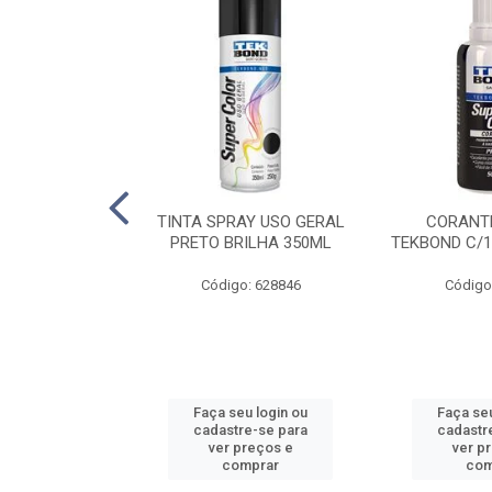
E PINTURA
TINTA SPRAY USO GERAL
CORANTE
INGO - 23CM
PRETO BRILHA 350ML
TEKBOND C/1
: 886636
Código: 628846
Código
u login ou
Faça seu login ou
Faça seu
e-se para
cadastre-se para
cadastr
reços e
ver preços e
ver p
mprar
comprar
com