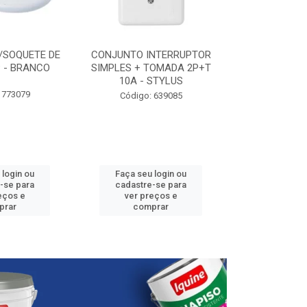
/SOQUETE DE
CONJUNTO INTERRUPTOR
ELETRODUTO P
 - BRANCO
SIMPLES + TOMADA 2P+T
3/4” - 25
10A - STYLUS
 773079
Código:
Código: 639085
 login ou
Faça seu login ou
Faça seu 
-se para
cadastre-se para
cadastre
eços e
ver preços e
ver pr
prar
comprar
comp