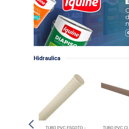
Hidraulica
LHA PLUVIAL
TUBO PVC ESGOTO -
TUBO PVC CL