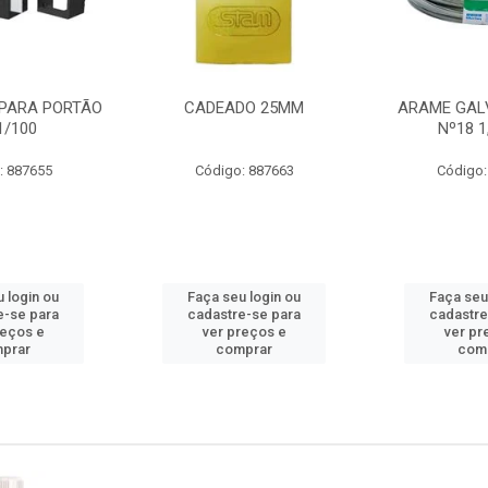
PARA PORTÃO
CADEADO 25MM
ARAME GAL
1/100
Nº18 
: 887655
Código: 887663
Código:
 login ou
Faça seu login ou
Faça seu
e-se para
cadastre-se para
cadastre
reços e
ver preços e
ver pr
prar
comprar
com