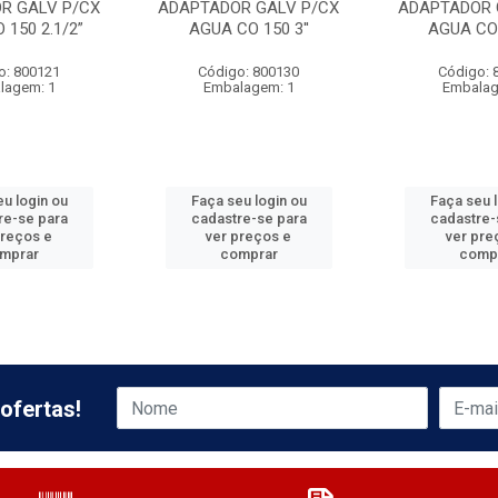
R GALV P/CX
ADAPTADOR GALV P/CX
ADAPTADOR 
 150 2.1/2”
AGUA CO 150 3''
AGUA CO 
o: 800121
Código: 800130
Código: 
lagem: 1
Embalagem: 1
Embalag
u login ou
Faça seu login ou
Faça seu 
re-se para
cadastre-se para
cadastre-
preços e
ver preços e
ver pre
mprar
comprar
comp
ofertas!