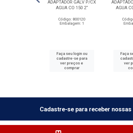
DOR GALV P/CX
ADAPTADOR GALV P/CX
ADAPTADO
A CO 200 3''
AGUA CO 150 2''
AGUA CO
digo: 800230
Código: 800120
Códig
balagem: 1
Embalagem: 1
Emba
 seu login ou
Faça seu login ou
Faça se
astre-se para
cadastre-se para
cadast
er preços e
ver preços e
ver 
comprar
comprar
co
Cadastre-se para receber nossas 