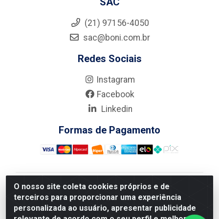
SAC
(21) 97156-4050
sac@boni.com.br
Redes Sociais
Instagram
Facebook
Linkedin
Formas de Pagamento
O nosso site coleta cookies próprios e de
Nova Boni Distribuidora de Material de Construção LTDA
terceiros para proporcionar uma experiência
- Rua Alice Tibiriçá, 330 - Vila Da Penha, Rio de
personalizada ao usuário, apresentar publicidade
Janeiro/RJ - CEP: 21.210-110 - CNPJ: 11.003.135/0001-
relevante de acordo com o seu perfil e melhorar a
27