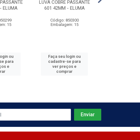
 PASSANTE
LUVA COBRE PASSANTE
LUVA COBRE P
- ELUMA
601 42MM - ELUMA
601 79MM - 
850299
Código: 850300
Código: 850
em: 15
Embalagem: 15
Embalagem
login ou
Faça seu login ou
Faça seu log
se para
cadastre-se para
cadastre-se 
ços e
ver preços e
ver preços
rar
comprar
comprar