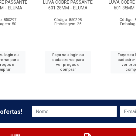
RE PASSANTE
LUVA COBRE PASSANTE
LUVA COBRE
MM - ELUMA
601 28MM - ELUMA
601 35MM 
o: 850297
Código: 850298
Código: 
agem: 50
Embalagem: 25
Embalag
u login ou
Faça seu login ou
Faça seu 
re-se para
cadastre-se para
cadastre-
preços e
ver preços e
ver pre
mprar
comprar
comp
ofertas!