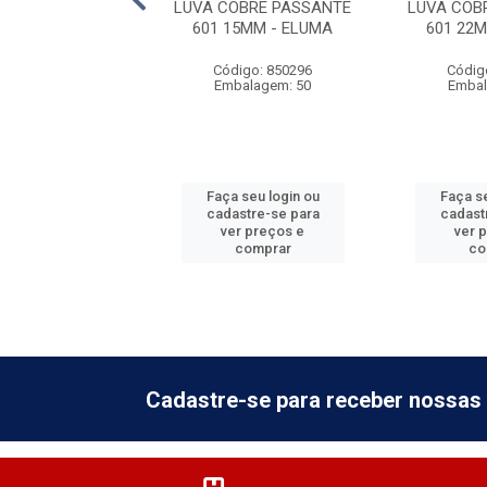
OBRE PASSANTE
LUVA COBRE PASSANTE
LUVA COB
79MM - ELUMA
601 15MM - ELUMA
601 22
digo: 850303
Código: 850296
Códig
balagem: 1
Embalagem: 50
Embal
 seu login ou
Faça seu login ou
Faça se
astre-se para
cadastre-se para
cadast
er preços e
ver preços e
ver 
comprar
comprar
co
Cadastre-se para receber nossas 