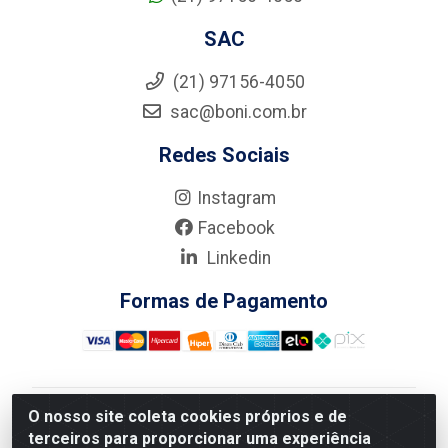
SAC
(21) 97156-4050
sac@boni.com.br
Redes Sociais
Instagram
Facebook
Linkedin
Formas de Pagamento
O nosso site coleta cookies próprios e de
Nova Boni Distribuidora de Material de Construção LTDA
terceiros para proporcionar uma experiência
- Rua Alice Tibiriçá, 330 - Vila Da Penha, Rio de