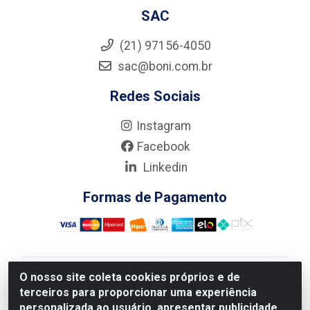
SAC
(21) 97156-4050
sac@boni.com.br
Redes Sociais
Instagram
Facebook
Linkedin
Formas de Pagamento
O nosso site coleta cookies próprios e de
Nova Boni Distribuidora de Material de Construção LTDA
terceiros para proporcionar uma experiência
- Rua Alice Tibiriçá, 330 - Vila Da Penha, Rio de
personalizada ao usuário, apresentar publicidade
Janeiro/RJ - CEP: 21.210-110 - CNPJ: 11.003.135/0001-