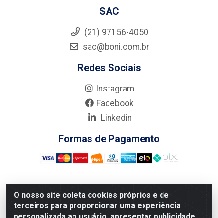
SAC
(21) 97156-4050
sac@boni.com.br
Redes Sociais
Instagram
Facebook
Linkedin
Formas de Pagamento
O nosso site coleta cookies próprios e de
Nova Boni Distribuidora de Material de Construção LTDA
terceiros para proporcionar uma experiência
- Rua Alice Tibiriçá, 330 - Vila Da Penha, Rio de
personalizada ao usuário, apresentar publicidade
Janeiro/RJ - CEP: 21.210-110 - CNPJ: 11.003.135/0001-