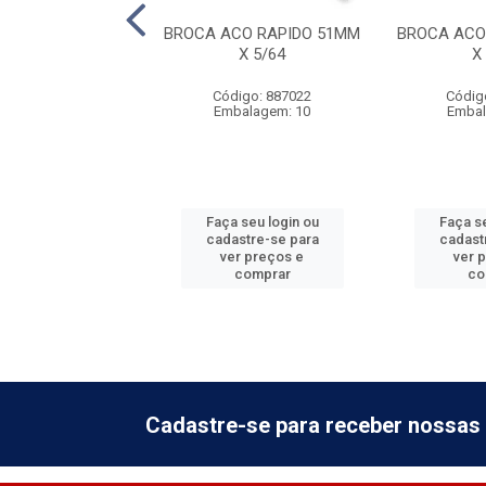
A ACO RAPIDO
BROCA ACO RAPIDO 51MM
BROCA ACO
MM X 17/64
X 5/64
X
digo: 887032
Código: 887022
Códig
balagem: 10
Embalagem: 10
Embal
 seu login ou
Faça seu login ou
Faça se
astre-se para
cadastre-se para
cadast
er preços e
ver preços e
ver 
comprar
comprar
co
Cadastre-se para receber nossas 