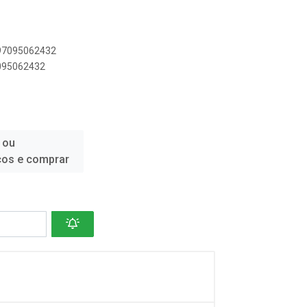
897095062432
7095062432
 ou
ços e comprar