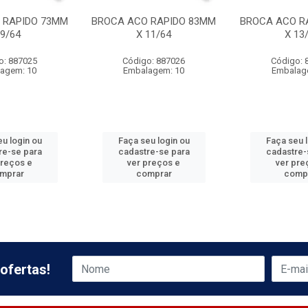
 RAPIDO 73MM
BROCA ACO RAPIDO 83MM
BROCA ACO R
 9/64
X 11/64
X 13
o: 887025
Código: 887026
Código: 
agem: 10
Embalagem: 10
Embalag
u login ou
Faça seu login ou
Faça seu 
re-se para
cadastre-se para
cadastre-
preços e
ver preços e
ver pre
mprar
comprar
comp
ofertas!