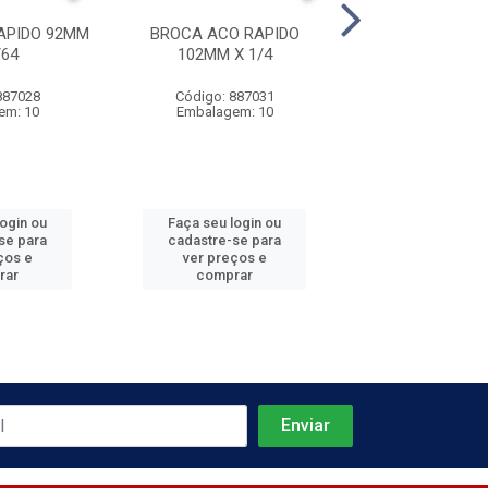
APIDO 92MM
BROCA ACO RAPIDO
BROCA ACO R
/64
102MM X 1/4
106MM X 1
887028
Código: 887031
Código: 887
em: 10
Embalagem: 10
Embalagem:
login ou
Faça seu login ou
Faça seu log
se para
cadastre-se para
cadastre-se 
ços e
ver preços e
ver preços
rar
comprar
comprar