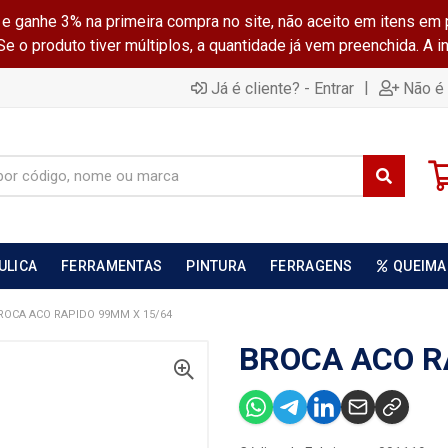
ganhe 3% na primeira compra no site, não aceito em itens em 
 o produto tiver múltiplos, a quantidade já vem preenchida. A 
|
Já é cliente? - Entrar
Não é 
ULICA
FERRAMENTAS
PINTURA
FERRAGENS
QUEIMA
ROCA ACO RAPIDO 99MM X 15/64
BROCA ACO R