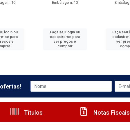
agem: 10
Embalagem: 10
Embalag
u login ou
Faça seu login ou
Faça seu 
re-se para
cadastre-se para
cadastre-
preços e
ver preços e
ver pre
mprar
comprar
comp
ofertas!
Títulos
Notas Fiscais