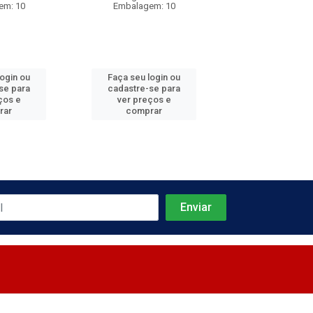
em: 10
Embalagem: 10
Embalagem:
login ou
Faça seu login ou
Faça seu log
se para
cadastre-se para
cadastre-se 
ços e
ver preços e
ver preços
rar
comprar
comprar