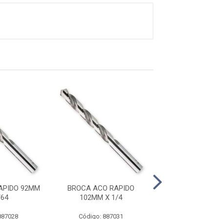
APIDO 92MM
BROCA ACO RAPIDO
BROCA ACO R
/64
102MM X 1/4
106MM X 1
887028
Código: 887031
Código: 887