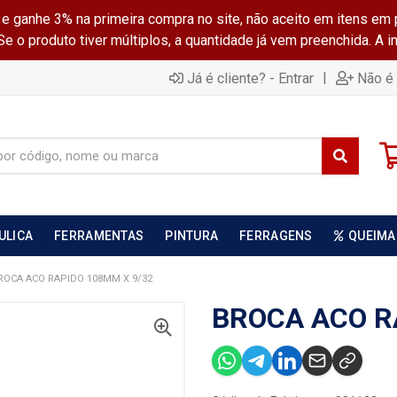
ganhe 3% na primeira compra no site, não aceito em itens em 
 o produto tiver múltiplos, a quantidade já vem preenchida. A 
|
Já é cliente? - Entrar
Não é 
ULICA
FERRAMENTAS
PINTURA
FERRAGENS
QUEIMA
ROCA ACO RAPIDO 108MM X 9/32
BROCA ACO R