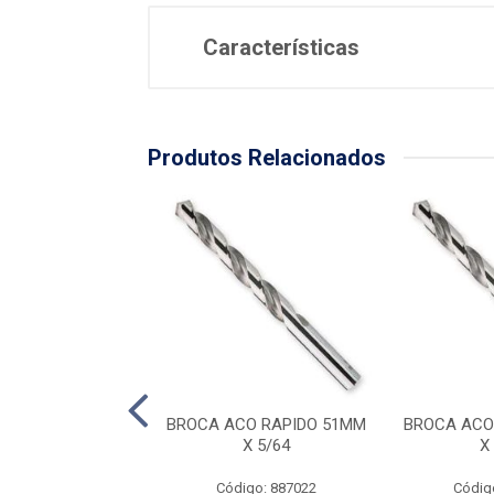
Características
Produtos Relacionados
A ACO RAPIDO
BROCA ACO RAPIDO 51MM
BROCA ACO
MM X 17/64
X 5/64
X
digo: 887032
Código: 887022
Códig