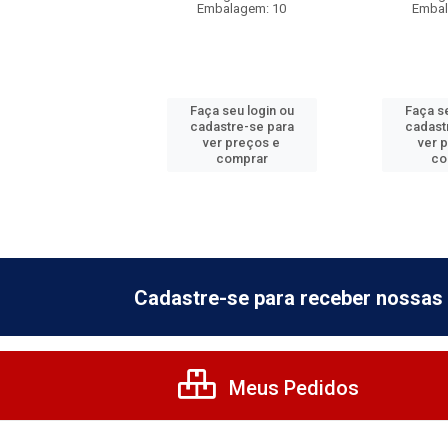
balagem: 10
Embalagem: 10
Embal
 seu login ou
Faça seu login ou
Faça se
astre-se para
cadastre-se para
cadast
er preços e
ver preços e
ver 
comprar
comprar
co
Cadastre-se para receber nossas 
Meus Pedidos