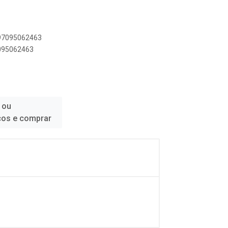
897095062463
7095062463
 ou
ços e comprar