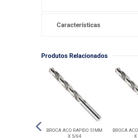
Características
Produtos Relacionados
A ACO RAPIDO
BROCA ACO RAPIDO 51MM
BROCA ACO
MM X 17/64
X 5/64
X