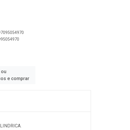
897095054970
7095054970
 ou
ços e comprar
LINDRICA.