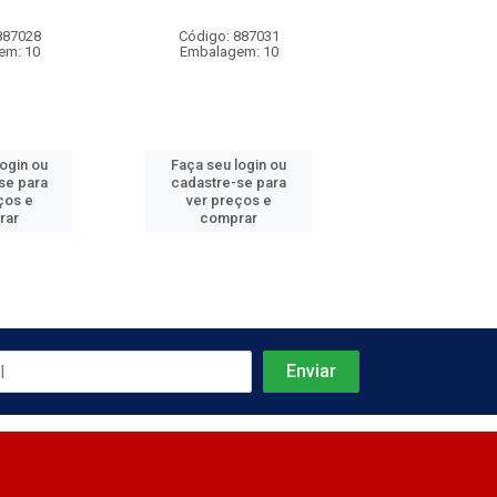
887028
Código: 887031
Código: 887
em: 10
Embalagem: 10
Embalagem:
login ou
Faça seu login ou
Faça seu log
se para
cadastre-se para
cadastre-se 
ços e
ver preços e
ver preços
rar
comprar
comprar