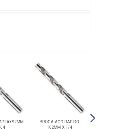
APIDO 92MM
BROCA ACO RAPIDO
BROCA ACO R
/64
102MM X 1/4
106MM X 1