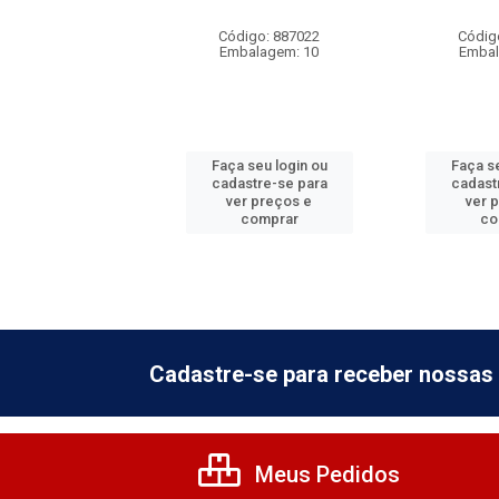
digo: 887032
Código: 887022
Códig
balagem: 10
Embalagem: 10
Embal
 seu login ou
Faça seu login ou
Faça se
astre-se para
cadastre-se para
cadast
er preços e
ver preços e
ver 
comprar
comprar
co
Cadastre-se para receber nossas 
Meus Pedidos