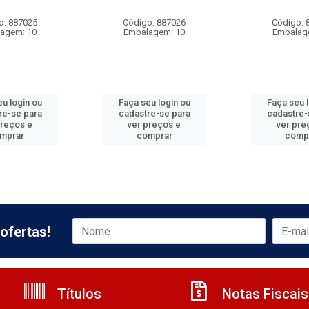
o: 887025
Código: 887026
Código: 
agem: 10
Embalagem: 10
Embalag
u login ou
Faça seu login ou
Faça seu 
re-se para
cadastre-se para
cadastre-
preços e
ver preços e
ver pre
mprar
comprar
comp
ofertas!
Títulos
Notas Fiscais