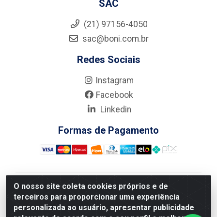
SAC
(21) 97156-4050
sac@boni.com.br
Redes Sociais
Instagram
Facebook
Linkedin
Formas de Pagamento
O nosso site coleta cookies próprios e de
Nova Boni Distribuidora de Material de Construção LTDA
terceiros para proporcionar uma experiência
- Rua Alice Tibiriçá, 330 - Vila Da Penha, Rio de
personalizada ao usuário, apresentar publicidade
Janeiro/RJ - CEP: 21.210-110 - CNPJ: 11.003.135/0001-