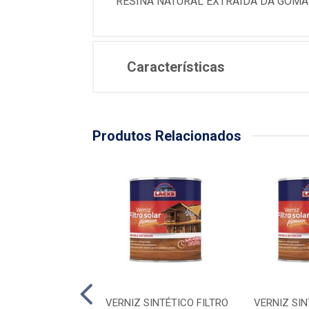
RESINA NATURAL EXTRAIDA DA GOMA
Características
Produtos Relacionados
HENE CONC 500ML
VERNIZ SINTÉTICO FILTRO
VERNIZ SIN