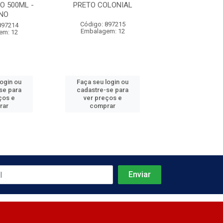
 500ML -
PRETO COLONIAL
ENVELHEC
NO
Código: 897215
Código: 897
897214
Embalagem: 12
Embalagem:
em: 12
login ou
Faça seu login ou
Faça seu log
se para
cadastre-se para
cadastre-se 
ços e
ver preços e
ver preços
rar
comprar
comprar