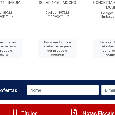
16 - IMBÚIA
SOLAR 1/16 - MOGNO
CONCETRADO
MOG
o: 897221
Código: 897222
Código: 
agem: 12
Embalagem: 12
Embalag
u login ou
Faça seu login ou
Faça seu 
re-se para
cadastre-se para
cadastre-
preços e
ver preços e
ver pre
mprar
comprar
comp
ofertas!
Títulos
Notas Fiscais