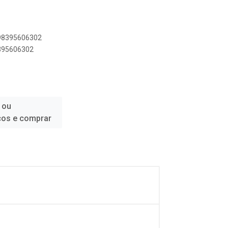
898395606302
8395606302
 ou
ços e comprar