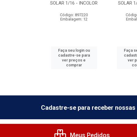
VELHECIDO
SOLAR 1/16 - INCOLOR
SOLAR 1/
digo: 897216
Código: 897220
Códig
balagem: 12
Embalagem: 12
Embal
 seu login ou
Faça seu login ou
Faça se
astre-se para
cadastre-se para
cadast
er preços e
ver preços e
ver 
comprar
comprar
co
Cadastre-se para receber nossas 
Meus Pedidos