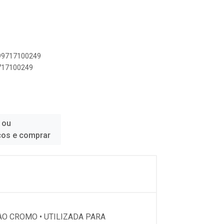
899717100249
9717100249
 ou
ços e comprar
AO CROMO • UTILIZADA PARA