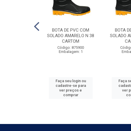
 DE PVC COM
BOTA DE PVC COM
BOTA D
 AMARELO N 43
SOLADO AMARELO N 38
SOLADO A
CARTOM
CARTOM
CA
digo: 875905
Código: 875900
Códig
balagem: 1
Embalagem: 1
Emba
 seu login ou
Faça seu login ou
Faça se
astre-se para
cadastre-se para
cadast
er preços e
ver preços e
ver 
comprar
comprar
co