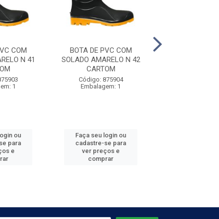
PVC COM
BOTA DE PVC COM
BOTA DE PV
RELO N 41
SOLADO AMARELO N 42
SOLADO AMARE
TOM
CARTOM
CARTO
875903
Código: 875904
Código: 875
em: 1
Embalagem: 1
Embalagem
login ou
Faça seu login ou
Faça seu log
se para
cadastre-se para
cadastre-se 
ços e
ver preços e
ver preços
rar
comprar
comprar