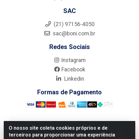
SAC
(21) 97156-4050
sac@boni.com.br
Redes Sociais
Instagram
Facebook
Linkedin
Formas de Pagamento
O nosso site coleta cookies próprios e de
Nova Boni Distribuidora de Material de Construção LTDA
terceiros para proporcionar uma experiência
- Rua Alice Tibiriçá, 330 - Vila Da Penha, Rio de