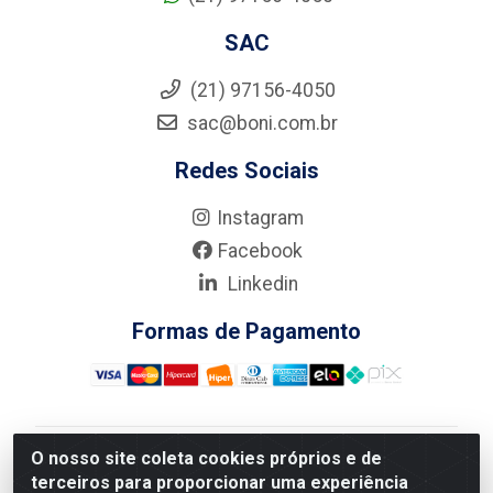
SAC
(21) 97156-4050
sac@boni.com.br
Redes Sociais
Instagram
Facebook
Linkedin
Formas de Pagamento
O nosso site coleta cookies próprios e de
Nova Boni Distribuidora de Material de Construção LTDA
terceiros para proporcionar uma experiência
- Rua Alice Tibiriçá, 330 - Vila Da Penha, Rio de