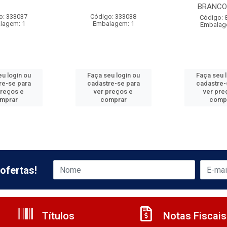
BRANCO 
o: 333037
Código: 333038
Código: 
lagem: 1
Embalagem: 1
Embalag
u login ou
Faça seu login ou
Faça seu 
re-se para
cadastre-se para
cadastre-
preços e
ver preços e
ver pre
mprar
comprar
comp
ofertas!
Títulos
Notas Fiscais