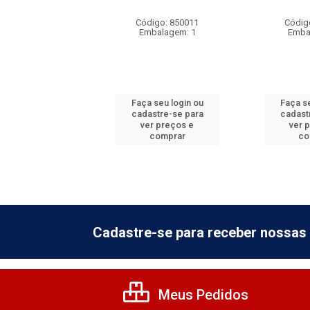
digo: 300231
Código: 850011
Códig
balagem: 18
Embalagem: 1
Emba
 seu login ou
Faça seu login ou
Faça se
astre-se para
cadastre-se para
cadast
er preços e
ver preços e
ver 
comprar
comprar
co
Cadastre-se para receber nossas 
Meus Pedidos