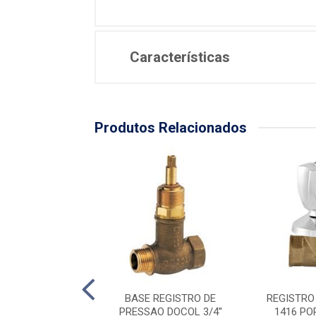
Características
Produtos Relacionados
STRO PRESSAO
BASE REGISTRO DE
REGISTRO
 3/4 C/CAN BCO
PRESSAO DOCOL 3/4''
1416 POP