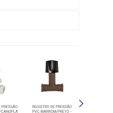
E PRESSÃO
REGISTRO DE PRESSÃO
REGISTRO PR
/CANOPLA
PVC MARROM/PRETO -
C/ROSCA 3/4 C