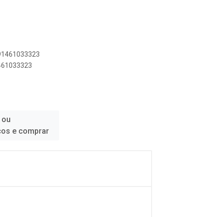
891461033323
1461033323
 ou
ços e comprar