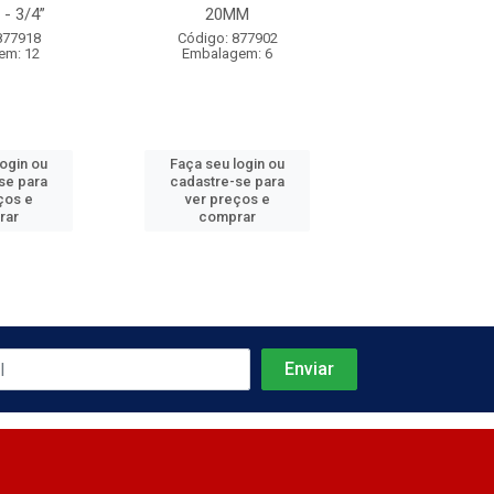
- 3/4”
20MM
Código: 300
877918
Código: 877902
Embalagem:
em: 12
Embalagem: 6
login ou
Faça seu login ou
Faça seu log
se para
cadastre-se para
cadastre-se 
ços e
ver preços e
ver preços
rar
comprar
comprar