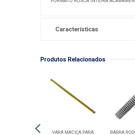
FORMATO ROSCA INTEIRA ACABAMEN
Características
Produtos Relacionados
SCADA - 5/16” X
VARA MACIÇA PARA
BARRA ROSC