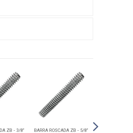
A ZB - 3/8”
BARRA ROSCADA ZB - 5/8”
BARRA ROSCADA 