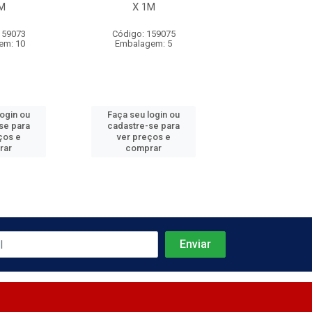
M
X 1M
3M
159073
Código: 159075
Código: 885
em: 10
Embalagem: 5
Embalagem
login ou
Faça seu login ou
Faça seu log
se para
cadastre-se para
cadastre-se 
ços e
ver preços e
ver preços
rar
comprar
comprar