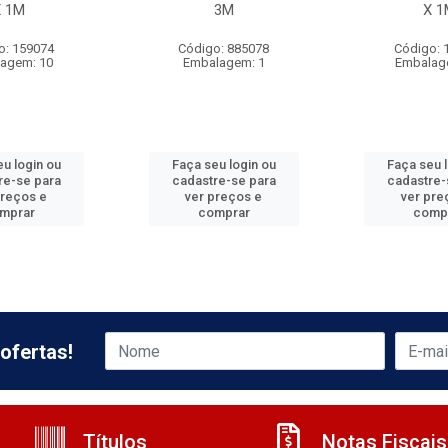
X 1M
3M
X 1
o: 159074
Código: 885078
Código: 
agem: 10
Embalagem: 1
Embalag
u login ou
Faça seu login ou
Faça seu 
re-se para
cadastre-se para
cadastre-
preços e
ver preços e
ver pre
mprar
comprar
comp
ofertas!
Títulos
Notas Fiscais