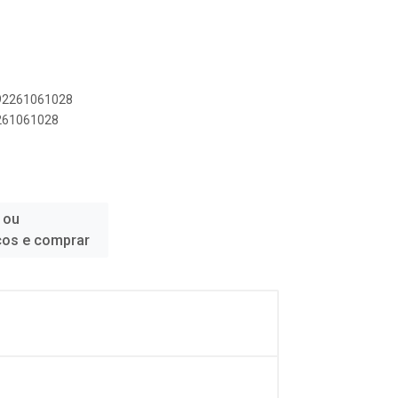
892261061028
2261061028
 ou
ços e comprar