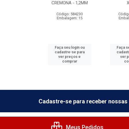
3M
CREMONA - 1,2MM
digo: 885080
Código: 584230
Códig
balagem: 1
Embalagem: 15
Embal
 seu login ou
Faça seu login ou
Faça se
astre-se para
cadastre-se para
cadast
er preços e
ver preços e
ver 
comprar
comprar
co
Cadastre-se para receber nossas 
Meus Pedidos