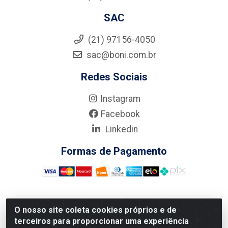
SAC
(21) 97156-4050
sac@boni.com.br
Redes Sociais
Instagram
Facebook
Linkedin
Formas de Pagamento
O nosso site coleta cookies próprios e de
Nova Boni Distribuidora de Material de Construção LTDA
terceiros para proporcionar uma experiência
- Rua Alice Tibiriçá, 330 - Vila Da Penha, Rio de