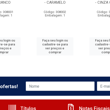
BRANCO
- CARAMELO
- CINZA
o: 308001
Código: 308002
Código: 
lagem: 1
Embalagem: 1
Embalag
u login ou
Faça seu login ou
Faça seu 
re-se para
cadastre-se para
cadastre-
preços e
ver preços e
ver pre
mprar
comprar
comp
ofertas!
Títulos
Notas Fiscais