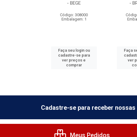
ENTE - BRANCO
- BEGE
- 
digo: 860295
Código: 308000
Códig
balagem: 6
Embalagem: 1
Emba
 seu login ou
Faça seu login ou
Faça se
astre-se para
cadastre-se para
cadast
er preços e
ver preços e
ver 
comprar
comprar
co
Cadastre-se para receber nossas 
Meus Pedidos