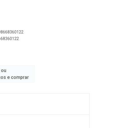
898668360122
8668360122
 ou
ços e comprar