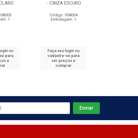
 CLARO
- CINZA ESCURO
ENVOLVENTE -
308003
Código: 308004
Código: 860
em: 1
Embalagem: 1
Embalagem
login ou
Faça seu login ou
Faça seu log
se para
cadastre-se para
cadastre-se 
ços e
ver preços e
ver preços
rar
comprar
comprar