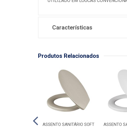
UTILIZADO EM LOUCAS CONVENCIONAI
Características
Produtos Relacionados
TO SANITÁRIO
ASSENTO SANITÁRIO SOFT
ASSENTO S